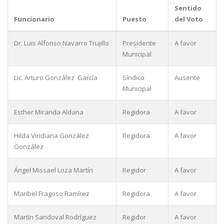
Sentido
Funcionario
Puesto
del Voto
Dr. Luis Alfonso Navarro Trujillo
Presidente
A favor
Municipal
Lic. Arturo González García
Síndico
Ausente
Municipal
Esther Miranda Aldana
Regidora
A favor
Hilda Viridiana González
Regidora
A favor
González
Ángel Missael Loza Martín
Regidor
A favor
Maribel Fragoso Ramírez
Regidora
A favor
Martín Sandoval Rodríguez
Regidor
A favor