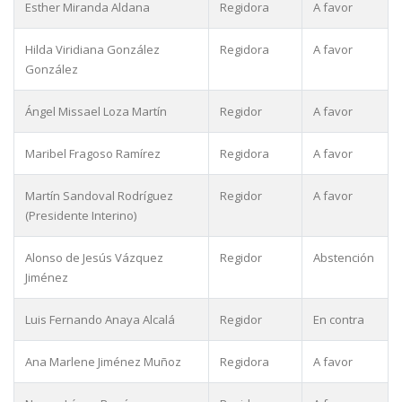
Esther Miranda Aldana
Regidora
A favor
Hilda Viridiana González
Regidora
A favor
González
Ángel Missael Loza Martín
Regidor
A favor
Maribel Fragoso Ramírez
Regidora
A favor
Martín Sandoval Rodríguez
Regidor
A favor
(Presidente Interino)
Alonso de Jesús Vázquez
Regidor
Abstención
Jiménez
Luis Fernando Anaya Alcalá
Regidor
En contra
Ana Marlene Jiménez Muñoz
Regidora
A favor