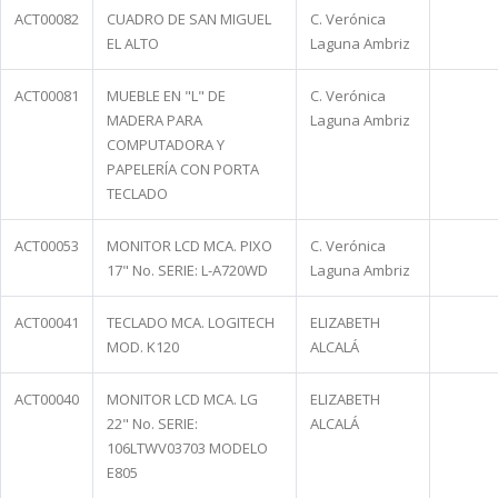
ACT00082
CUADRO DE SAN MIGUEL
C. Verónica
EL ALTO
Laguna Ambriz
ACT00081
MUEBLE EN "L" DE
C. Verónica
MADERA PARA
Laguna Ambriz
COMPUTADORA Y
PAPELERÍA CON PORTA
TECLADO
ACT00053
MONITOR LCD MCA. PIXO
C. Verónica
17" No. SERIE: L-A720WD
Laguna Ambriz
ACT00041
TECLADO MCA. LOGITECH
ELIZABETH
MOD. K120
ALCALÁ
ACT00040
MONITOR LCD MCA. LG
ELIZABETH
22" No. SERIE:
ALCALÁ
106LTWV03703 MODELO
E805