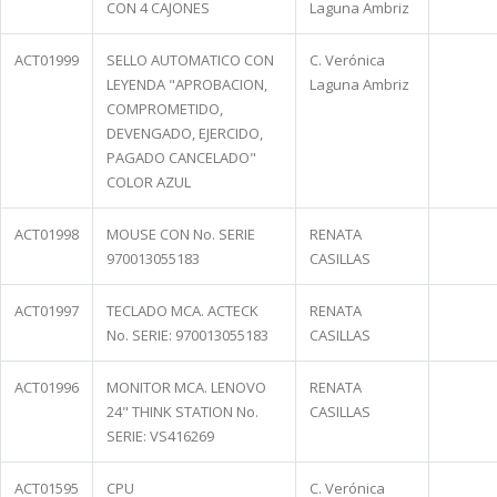
CON 4 CAJONES
Laguna Ambriz
ACT01999
SELLO AUTOMATICO CON
C. Verónica
LEYENDA "APROBACION,
Laguna Ambriz
COMPROMETIDO,
DEVENGADO, EJERCIDO,
PAGADO CANCELADO"
COLOR AZUL
ACT01998
MOUSE CON No. SERIE
RENATA
970013055183
CASILLAS
ACT01997
TECLADO MCA. ACTECK
RENATA
No. SERIE: 970013055183
CASILLAS
ACT01996
MONITOR MCA. LENOVO
RENATA
24" THINK STATION No.
CASILLAS
SERIE: VS416269
ACT01595
CPU
C. Verónica