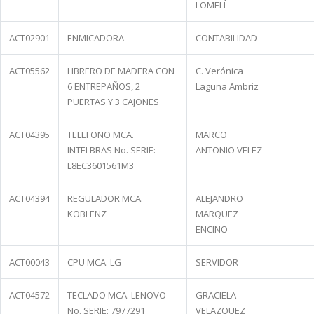
LOMELÍ
ACT02901
ENMICADORA
CONTABILIDAD
ACT05562
LIBRERO DE MADERA CON
C. Verónica
6 ENTREPAÑOS, 2
Laguna Ambriz
PUERTAS Y 3 CAJONES
ACT04395
TELEFONO MCA.
MARCO
INTELBRAS No. SERIE:
ANTONIO VELEZ
L8EC3601561M3
ACT04394
REGULADOR MCA.
ALEJANDRO
KOBLENZ
MARQUEZ
ENCINO
ACT00043
CPU MCA. LG
SERVIDOR
ACT04572
TECLADO MCA. LENOVO
GRACIELA
No. SERIE: 7977291
VELAZQUEZ