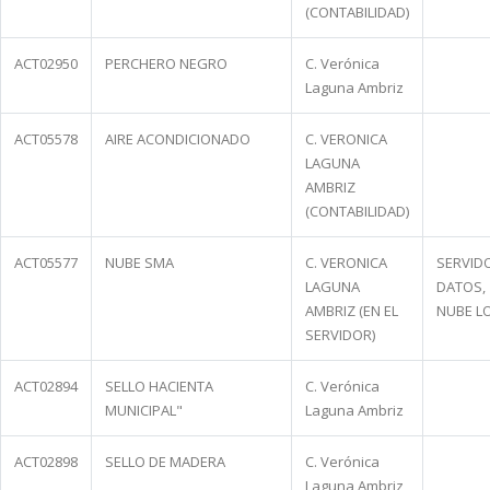
(CONTABILIDAD)
ACT02950
PERCHERO NEGRO
C. Verónica
Laguna Ambriz
ACT05578
AIRE ACONDICIONADO
C. VERONICA
LAGUNA
AMBRIZ
(CONTABILIDAD)
ACT05577
NUBE SMA
C. VERONICA
SERVID
LAGUNA
DATOS,
AMBRIZ (EN EL
NUBE L
SERVIDOR)
ACT02894
SELLO HACIENTA
C. Verónica
MUNICIPAL"
Laguna Ambriz
ACT02898
SELLO DE MADERA
C. Verónica
Laguna Ambriz