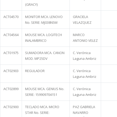
(GRACY)
ACT04570
MONITOR MCA. LENOVO
GRACIELA
No. SERIE: MJ038N5M
VELAZQUEZ
ACT04564
MOUSE MCA. LOGITECH
MARCO
INALAMBRICO
ANTONIO VELEZ
ACT01975
SUMADORA MCA. CANON
C. Verónica
MOD. MP25DV
Laguna Ambriz
ACT02903
REGULADOR
C. Verónica
Laguna Ambriz
ACT02899
MOUSE MCA. GENIUS No.
C. Verónica
SERIE: 159909704151
Laguna Ambriz
ACT02900
TECLADO MCA. MICRO
PAZ GABRIELA
STAR No. SERIE:
NAVARRO