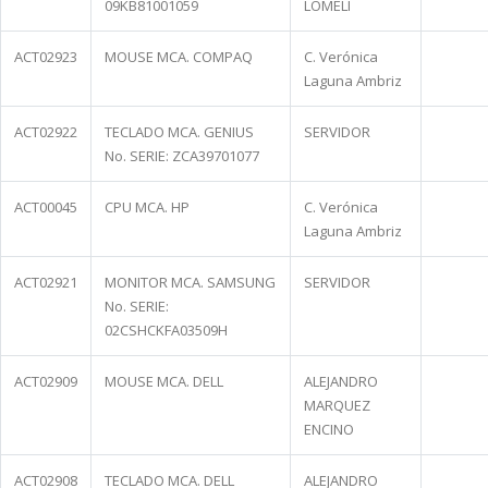
09KB81001059
LOMELÍ
ACT02923
MOUSE MCA. COMPAQ
C. Verónica
Laguna Ambriz
ACT02922
TECLADO MCA. GENIUS
SERVIDOR
No. SERIE: ZCA39701077
ACT00045
CPU MCA. HP
C. Verónica
Laguna Ambriz
ACT02921
MONITOR MCA. SAMSUNG
SERVIDOR
No. SERIE:
02CSHCKFA03509H
ACT02909
MOUSE MCA. DELL
ALEJANDRO
MARQUEZ
ENCINO
ACT02908
TECLADO MCA. DELL
ALEJANDRO