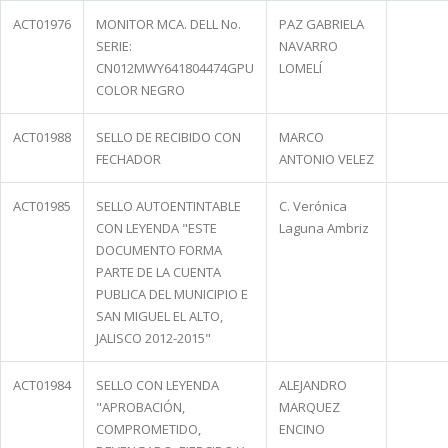
ACT01976
MONITOR MCA. DELL No.
PAZ GABRIELA
SERIE:
NAVARRO
CN012MWY641804474GPU
LOMELÍ
COLOR NEGRO
ACT01988
SELLO DE RECIBIDO CON
MARCO
FECHADOR
ANTONIO VELEZ
ACT01985
SELLO AUTOENTINTABLE
C. Verónica
CON LEYENDA "ESTE
Laguna Ambriz
DOCUMENTO FORMA
PARTE DE LA CUENTA
PUBLICA DEL MUNICIPIO E
SAN MIGUEL EL ALTO,
JALISCO 2012-2015"
ACT01984
SELLO CON LEYENDA
ALEJANDRO
"APROBACIÓN,
MARQUEZ
COMPROMETIDO,
ENCINO