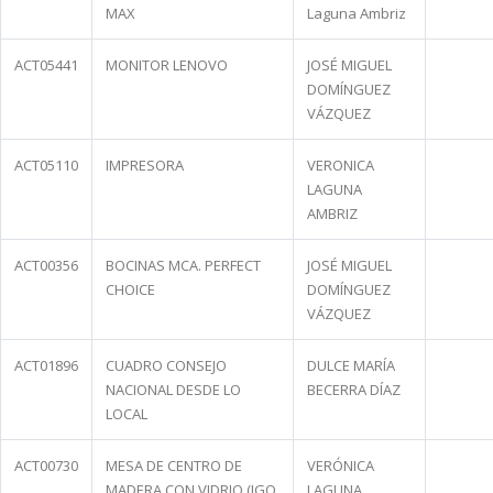
MAX
Laguna Ambriz
ACT05441
MONITOR LENOVO
JOSÉ MIGUEL
DOMÍNGUEZ
VÁZQUEZ
ACT05110
IMPRESORA
VERONICA
LAGUNA
AMBRIZ
ACT00356
BOCINAS MCA. PERFECT
JOSÉ MIGUEL
CHOICE
DOMÍNGUEZ
VÁZQUEZ
ACT01896
CUADRO CONSEJO
DULCE MARÍA
NACIONAL DESDE LO
BECERRA DÍAZ
LOCAL
ACT00730
MESA DE CENTRO DE
VERÓNICA
MADERA CON VIDRIO (JGO
LAGUNA