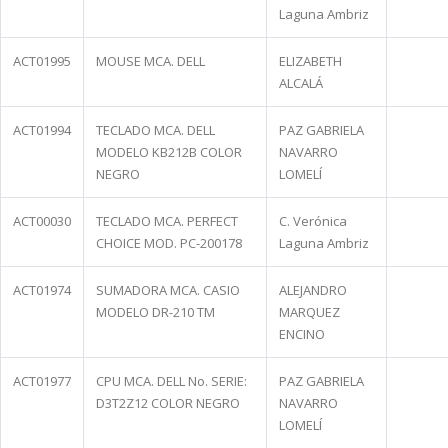
Laguna Ambriz
ACT01995
MOUSE MCA. DELL
ELIZABETH
ALCALÁ
ACT01994
TECLADO MCA. DELL
PAZ GABRIELA
MODELO KB212B COLOR
NAVARRO
NEGRO
LOMELÍ
ACT00030
TECLADO MCA. PERFECT
C. Verónica
CHOICE MOD. PC-200178
Laguna Ambriz
ACT01974
SUMADORA MCA. CASIO
ALEJANDRO
MODELO DR-210 TM
MARQUEZ
ENCINO
ACT01977
CPU MCA. DELL No. SERIE:
PAZ GABRIELA
D3T2Z12 COLOR NEGRO
NAVARRO
LOMELÍ