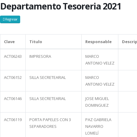
Departamento Tesoreria 2021
Regresar
Clave
Titulo
Responsable
Descri
ACT06243
IMPRESORA
MARCO
ANTONIO VELEZ
ACT06152
SILLA SECRETEARIAL
MARCO
ANTONIO VELEZ
ACT06146
SILLA SECRETEARIAL
JOSE MIGUEL
DOMINGUEZ
ACT06119
PORTA PAPELES CON 3
PAZ GABRIELA
SEPARADORES
NAVARRO
LOMELÍ