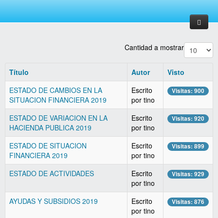
Cantidad a mostrar
Inicio
Título
Autor
Visto
ACERCA DE
ESTADO DE CAMBIOS EN LA
Escrito
Visitas: 900
SERVICIOS
Proceso de entrega y recepción
SITUACION FINANCIERA 2019
por tino
DIF
ESTADO DE VARIACION EN LA
Escrito
Visitas: 920
HACIENDA PUBLICA 2019
por tino
PROGRAMAS
ORGANIGRAMA
ESTADO DE SITUACION
Escrito
Visitas: 899
TRANSPARENCIA
DIRECTORIO
FINANCIERA 2019
por tino
CONTÁCTANOS
MISIÓN
ARTICULO 8
ESTADO DE ACTIVIDADES
Escrito
Visitas: 929
por tino
VISIÓN
NÓMINAS
AYUDAS Y SUBSIDIOS 2019
Escrito
Visitas: 876
VALORES
DONATIVOS
por tino