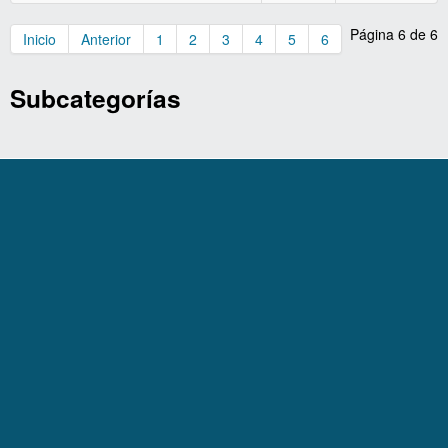
BALANCES GENERALES
Página 6 de 6
Inicio
Anterior
1
2
3
4
5
6
PRESUPUESTOS DIF
Subcategorías
CHEQUES EXPEDIDOS
ESTADOS FINANCIEROS
CUENTAS PÚBLICAS
SEVAC
INVENTARIO